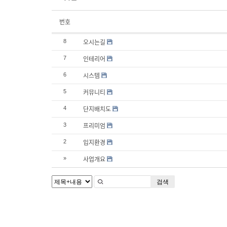
번호
오시는길
8
인테리어
7
시스템
6
커뮤니티
5
단지배치도
4
프리미엄
3
입지환경
2
사업개요
»
검색