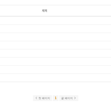
제목
1
첫 페이지
끝 페이지