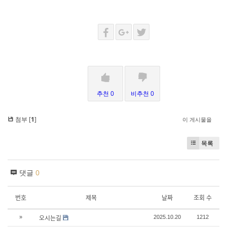
추천 0
비추천 0
첨부 [
1
]
이 게시물을
목록
댓글
0
번호
제목
날짜
조회 수
오시는길
»
2025.10.20
1212