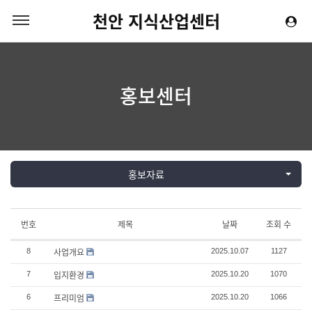
천안 지식산업센터
홍보센터
홍보자료
번호
제목
날짜
조회 수
사업개요
8
2025.10.07
1127
입지환경
7
2025.10.20
1070
프리미엄
6
2025.10.20
1066