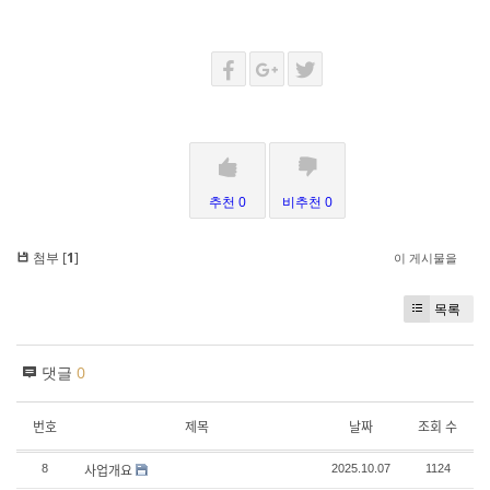
추천 0
비추천 0
첨부 [
1
]
이 게시물을
목록
댓글
0
번호
제목
날짜
조회 수
사업개요
8
2025.10.07
1124