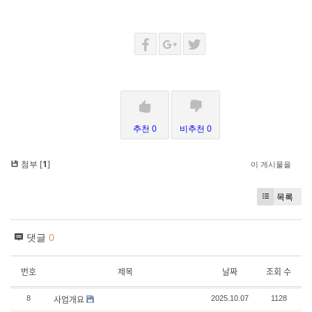
추천 0
비추천 0
첨부 [
1
]
이 게시물을
목록
댓글
0
번호
제목
날짜
조회 수
사업개요
8
2025.10.07
1128